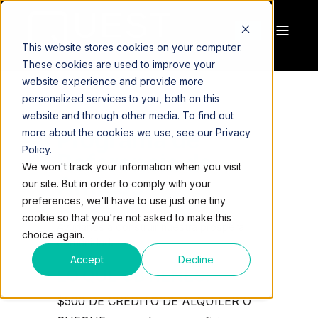
This website stores cookies on your computer.
These cookies are used to improve your
website experience and provide more
personalized services to you, both on this
website and through other media. To find out
Programa de
more about the cookies we use, see our Privacy
Policy.
Referencia de
We won't track your information when you visit
Amigos ​
our site. But in order to comply with your
preferences, we'll have to use just one tiny
cookie so that you're not asked to make this
Ayúdanos a construir nuestra próspera
choice again.
comunidad.
Accept
Decline
LO QUE OBTIENES:
$500 DE CRÉDITO DE ALQUILER O