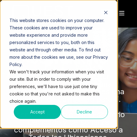
This website stores cookies on your computer.
These cookies are used to improve your
website experience and provide more
personalized services to you, both on this
website and through other media. To find out
COWORKING
more about the cookies we use, see our Privacy
Policy.
We won't track your information when you visit
Ya sea que necesites un
our site. But in order to comply with your
escritorio por un día, una
preferences, we'll have to use just one tiny
semana o un mes, tenemos una
cookie so that you're not asked to make this
solución de coworking para ti.
choice again.
Elige entre un Pase Diario,
Accept
Decline
Escritorio Flexible o un Escritorio
Dedicado y personaliza
complementos como Acceso a