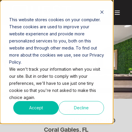
This website stores cookies on your computer.
These cookies are used to improve your
website experience and provide more
personalized services to you, both on this
website and through other media. To find out
more about the cookies we use, see our Privacy
Policy.
We won't track your information when you visit
our site. But in order to comply with your
CORAL GABLES
preferences, we'll have to use just one tiny
cookie so that you're not asked to make this
choice again.
Accept
Decline
305.200.8700
2525 Ponce de Leon Blvd, Suite 300
Coral Gables, FL